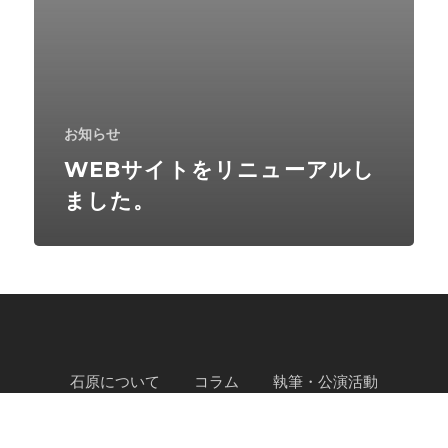
せ
ュ
@
ー
シ
ア
ア
ル
タ
し
お知らせ
ー
ま
WEBサイトをリニューアルし
セ
し
ました。
ブ
た。
ン
石原について
コラム
執筆・公演活動
お問い合わせ
プライバシーポリシー