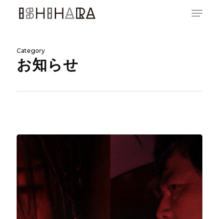
Skip
Menu
to
main
content
Category
お知らせ
「レ
ッ
ド
リ
ス
ト」